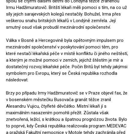
spolu se čtyřmi dalšími dětmi do Londýna těžce zraněnou
Irmu Hadžimuratovič. Britští lékaři měli pomoci s tím, na co už
síly jejich sarajevských kolegů nestačily. Bohužel, Irma přes
veškerou snahu britských lékařů v Londýně zemřela. Její
smutný osud však probudil mezinárodní společenství.
Válka v Bosně a Hercegovině byla opětovným impulsem pro
mezinárodní společenství v poskytování pomoci těm, pro
které nestačí lékařská péče v místě konfliktu či jiného neštěstí,
a kterým je možné pomoci v zemích, jejichž štěstím je mír a
dostatečný rozvoj lékařské péče. Počin Britů byl tehdy jakýmsi
symbolem pro Evropu, který se Česká republika rozhodla
následovat.
Brzy po případu Irmy Hadžimuratovič se v Praze objevil fax, že
v bosenském městečku Busovača granát těžce zranil
Alesandru Vujicu, čtyřleté děvčátko. Místní lékaři jí s
maximálním nasazením pomohli přežít. Zůstala však
znetvořená, ležící, s krátkou a špatnou prognózou života. Bylo
to poprvé, kdy Česká republika realizovala program MEDEVAC
a pražská Fakultní nemocnice v Motole tehdy zachránila před