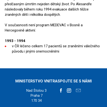
předčasným úmrtím nejeden dětský život. Po Alesandře
následovaly během roku 1994 evakuace dalších těžce
zraněných dětí i několika dospělých.
V současnosti není program MEDEVAC v Bosně a
Hercegovině aktivní.
1993 - 1994
v ČR léčeno celkem 17 pacientů se zraněními válečného
původu i jinými onemocněními
MINISTERSTVO VNITRA
SPOJTE SE S NÁMI
Nad Štolou 3
Praha 7
170 34